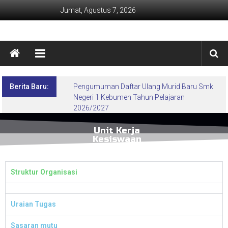
Jumat, Agustus 7, 2026
Berita Baru:
Pengumuman Daftar Ulang Murid Baru Smk
Negeri 1 Kebumen Tahun Pelajaran
2026/2027
Unit Kerja
Kesiswaan
Struktur Organisasi
Uraian Tugas
Sasaran mutu