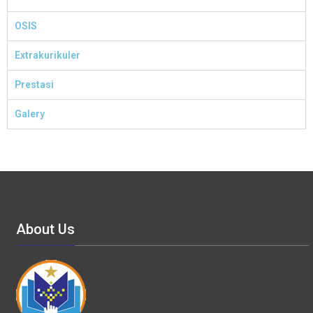
OSIS
Extrakurikuler
Prestasi
Galery
About Us