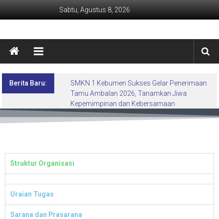
Sabtu, Agustus 8, 2026
Berita Baru:
SMKN 1 Kebumen Sukses Gelar Penerimaan
Tamu Ambalan 2026, Tanamkan Jiwa
Kepemimpinan dan Kebersamaan
Unit Kerja Sarpras
dan Ketenagaan
Struktur Organisasi
Uraian Tugas
Sarana dan Prasarana