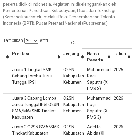
peserta didik di Indonesia. Kegiatan ini diselenggarakan oleh
Kementerian Pendidikan, Kebudayaan, Riset, dan Teknologi
(Kemendikbudristek) melalui Balai Pengembangan Talenta
Indonesia (BPTI), Pusat Prestasi Nasional (Puspresnas).
Tampilkan
entri
Cari:
Prestasi
Jenjang
Nama
Tahun
Peserta
Juara 1 Tingkat SMK
O2SN
Muhammad
2026
Cabang Lomba Jurus
Kabupaten
Ragil
Tunggal IPSI
Kebumen
Saputra (X
PMS 3)
Juara 3 Cabang Lomba
O2SN
Muhammad
2026
Jurus Tunggal IPSI O2SN
Kabupaten
Ragil
SMA/MA/SMK Tingkat
Kebumen
Saputra (X
Kabupaten
PMS 3)
Juara 2 O2SN SMA/SMK
O2SN
Adelita
2026
Tingkat Kabupaten
Kabupaten
Abida (XI