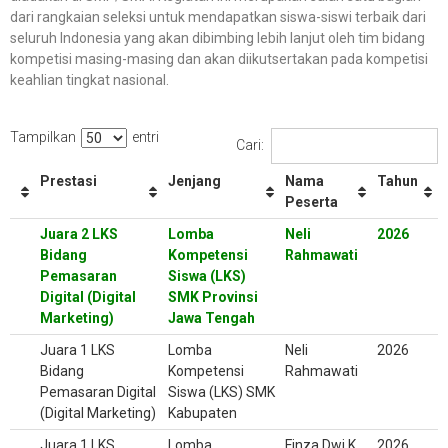
dari rangkaian seleksi untuk mendapatkan siswa-siswi terbaik dari
seluruh Indonesia yang akan dibimbing lebih lanjut oleh tim bidang
kompetisi masing-masing dan akan diikutsertakan pada kompetisi
keahlian tingkat nasional.
Tampilkan
entri
Cari:
Prestasi
Jenjang
Nama
Tahun
Peserta
Juara 2 LKS
Lomba
Neli
2026
Bidang
Kompetensi
Rahmawati
Pemasaran
Siswa (LKS)
Digital (Digital
SMK Provinsi
Marketing)
Jawa Tengah
Juara 1 LKS
Lomba
Neli
2026
Bidang
Kompetensi
Rahmawati
Pemasaran Digital
Siswa (LKS) SMK
(Digital Marketing)
Kabupaten
Juara 1 LKS
Lomba
Finza Dwi K
2026