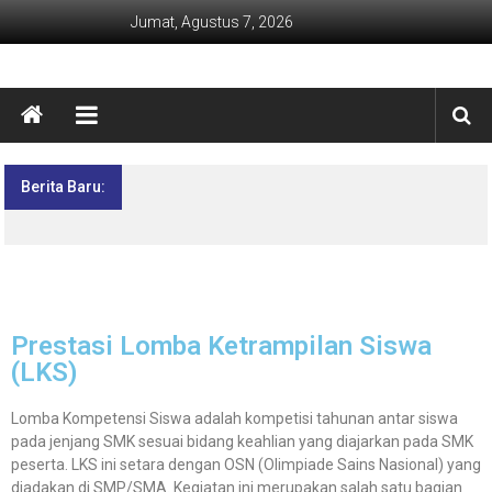
Jumat, Agustus 7, 2026
Berita Baru:
Lima Hari Penuh Inspirasi! MPLS Ramah SMK
Negeri 1 Kebumen Siapkan Generasi Berdaya
dan Berprestasi
Prestasi Lomba Ketrampilan Siswa
(LKS)
Lomba Kompetensi Siswa adalah kompetisi tahunan antar siswa
pada jenjang SMK sesuai bidang keahlian yang diajarkan pada SMK
peserta. LKS ini setara dengan OSN (Olimpiade Sains Nasional) yang
diadakan di SMP/SMA. Kegiatan ini merupakan salah satu bagian