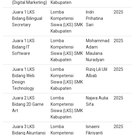
(Digital Marketing)
Kabupaten
Juara 1 LKS
Lomba
Indri
2025
Bidang Bilingual
Kompetensi
Prihatina
Secretary
Siswa (LKS) SMK
Sari
Kabupaten
Juara 1 LKS
Lomba
Mohammad
2025
Bidang IT
Kompetensi
Adam
Software
Siswa (LKS) SMK
Maulana
Kabupaten
Nuradyan
Juara 1 LKS
Lomba
Riziq Lili Ulil
2025
Bidang Web
Kompetensi
Albab
Design
Siswa (LKS) SMK
Technology
Kabupaten
Juara 2 LKS
Lomba
Najwa Aulia
2025
Bidang 2D Game
Kompetensi
Sifa
Art
Siswa (LKS) SMK
Kabupaten
Juara 3 LKS
Lomba
Isnaeni
2025
Bidang Akuntansi
Kompetensi
Fikriyanti