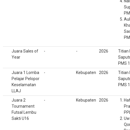
Nai
Sup
PM
Aul
Kh
Sad
PM
Juara Sales of
-
-
2026
Titian
Year
Saputr
PMS 1
Juara 1 Lomba
-
Kebupaten
2026
Titian
Pelajar Pelopor
Saputr
Keselamatan
PMS 1
LLAJ
Juara 2
-
Kebupaten
2026
Haf
Tournament
Pra
Futsal Lembu
PP
Sakti U16
Uw
Qo