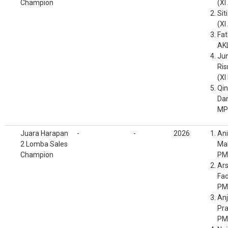
Champion
(XI
Sit
(XI
Fat
AKL
Ju
Ri
(XI
Qin
Dam
MP
Juara Harapan
-
-
2026
Ani
2 Lomba Sales
Mah
Champion
PM
Ar
Fad
PM
Anj
Pra
PM