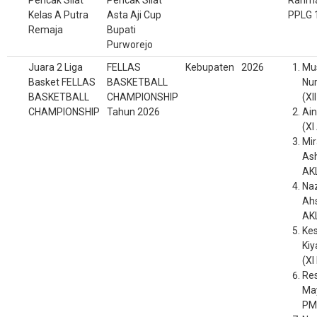
Pencak Silat
Pencak Silat
Rahma
Kelas A Putra
Asta Aji Cup
PPLG 
Remaja
Bupati
Purworejo
Juara 2 Liga
FELLAS
Kebupaten
2026
Mu
Basket FELLAS
BASKETBALL
Nu
BASKETBALL
CHAMPIONSHIP
(XI
CHAMPIONSHIP
Tahun 2026
Ain
(XI
Mir
Ash
AKL
Na
Ahs
AKL
Ke
Kiy
(XI
Res
May
PM