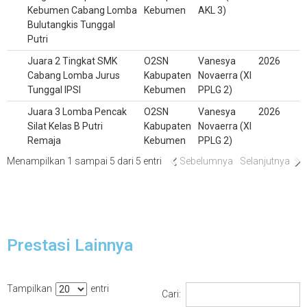
Kebumen Cabang Lomba
Kebumen
AKL 3)
Bulutangkis Tunggal
Putri
Juara 2 Tingkat SMK
O2SN
Vanesya
2026
Cabang Lomba Jurus
Kabupaten
Novaerra (XI
Tunggal IPSI
Kebumen
PPLG 2)
Juara 3 Lomba Pencak
O2SN
Vanesya
2026
Silat Kelas B Putri
Kabupaten
Novaerra (XI
Remaja
Kebumen
PPLG 2)
Menampilkan 1 sampai 5 dari 5 entri
Sebelumnya
Selanjutnya
Prestasi Lainnya
Tampilkan
entri
Cari: