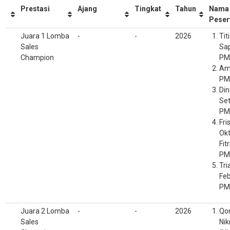
Prestasi
Ajang
Tingkat
Tahun
Nama
Peser
Juara 1 Lomba
-
-
2026
Tit
Sales
Sap
Champion
PM
Am
PM
Di
Set
PM
Fri
Ok
Fitr
PM
Tri
Feb
PM
Juara 2 Lomba
-
-
2026
Qor
Sales
Nik