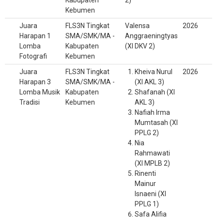
Kabupaten
2)
Kebumen
Juara
FLS3N Tingkat
Valensa
2026
Harapan 1
SMA/SMK/MA -
Anggraeningtyas
Lomba
Kabupaten
(XI DKV 2)
Fotografi
Kebumen
Juara
FLS3N Tingkat
Kheiva Nurul
2026
Harapan 3
SMA/SMK/MA -
(XI AKL 3)
Lomba Musik
Kabupaten
Shafanah (XI
Tradisi
Kebumen
AKL 3)
Nafiah Irma
Mumtasah (XI
PPLG 2)
Nia
Rahmawati
(XI MPLB 2)
Rinenti
Mainur
Isnaeni (XI
PPLG 1)
Safa Alifia