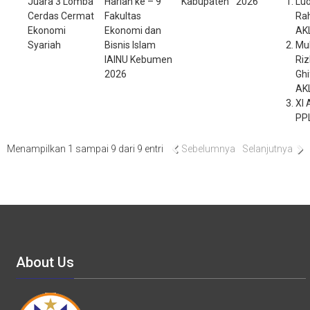
Juara 3 Lomba
Harlah ke – 9
Kabupaten
2026
Lu
Cerdas Cermat
Fakultas
Rah
Ekonomi
Ekonomi dan
AKL
Syariah
Bisnis Islam
Mu
IAINU Kebumen
Riz
2026
Ghi
AKL
XI 
PP
Menampilkan 1 sampai 9 dari 9 entri
Sebelumnya
Selanjutnya
About Us