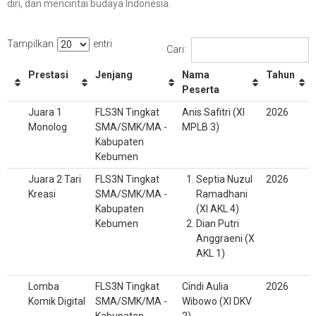
diri, dan mencintai budaya Indonesia.
Tampilkan
entri
Cari:
Prestasi
Jenjang
Nama
Tahun
Peserta
Juara 1
FLS3N Tingkat
Anis Safitri (XI
2026
Monolog
SMA/SMK/MA -
MPLB 3)
Kabupaten
Kebumen
Juara 2 Tari
FLS3N Tingkat
Septia Nuzul
2026
Kreasi
SMA/SMK/MA -
Ramadhani
Kabupaten
(XI AKL 4)
Kebumen
Dian Putri
Anggraeni (X
AKL 1)
Lomba
FLS3N Tingkat
Cindi Aulia
2026
Komik Digital
SMA/SMK/MA -
Wibowo (XI DKV