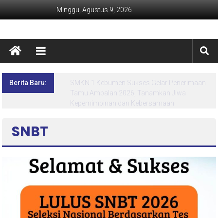
Minggu, Agustus 9, 2026
Berita Baru:
Lima Hari Penuh Inspirasi! MPLS Ramah SMK
Negeri 1 Kebumen Siapkan Generasi Berdaya
dan Berprestasi
SNBT