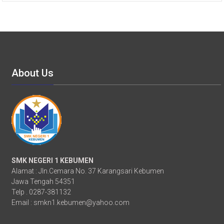
About Us
SMK NEGERI 1 KEBUMEN
Alamat : Jln.Cemara No. 37 Karangsari Kebumen
Jawa Tengah 54351
Telp . 0287-381132
Email :
smkn1.kebumen@yahoo.com