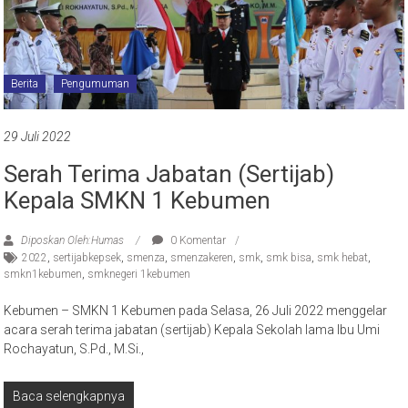
Berita
Pengumuman
29 Juli 2022
Serah Terima Jabatan (Sertijab)
Kepala SMKN 1 Kebumen
Diposkan Oleh:Humas
0 Komentar
2022
,
sertijabkepsek
,
smenza
,
smenzakeren
,
smk
,
smk bisa
,
smk hebat
,
smkn1kebumen
,
smknegeri 1kebumen
Kebumen – SMKN 1 Kebumen pada Selasa, 26 Juli 2022 menggelar
acara serah terima jabatan (sertijab) Kepala Sekolah lama Ibu Umi
Rochayatun, S.Pd., M.Si.,
Baca selengkapnya