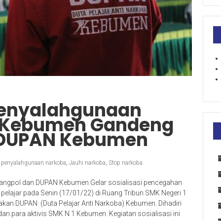
enyalahgunaan
1 Kebumen Gandeng
 DUPAN Kebumen
 penyalahgunaan narkoba
,
Jauhi narkoba
,
Stop narkoba
ngpol dan DUPAN Kebumen Gelar sosialisasi pencegahan
elajar pada Senin (17/01/22) di Ruang Tribun SMK Negeri 1
akan DUPAN (Duta Pelajar Anti Narkoba) Kebumen. Dihadiri
 dan para aktivis SMK N 1 Kebumen. Kegiatan sosialisasi ini