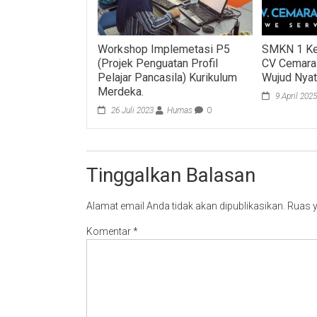
Workshop Implemetasi P5
SMKN 1 Ke
(Projek Penguatan Profil
CV Cemara R
Pelajar Pancasila) Kurikulum
Wujud Nyat
Merdeka.
9 April 202
26 Juli 2023
Humas
0
Tinggalkan Balasan
Alamat email Anda tidak akan dipublikasikan.
Ruas y
Komentar
*