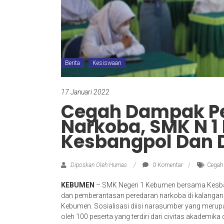
Berita
Kesiswaan
17 Januari 2022
Cegah Dampak P
Narkoba, SMK N 
Kesbangpol Dan
Diposkan Oleh:Humas
0 Komentar
Cegah
KEBUMEN
– SMK Negeri 1 Kebumen bersama Kesba
dan pemberantasan peredaran narkoba di kalangan p
Kebumen. Sosialisasi diisi narasumber yang merup
oleh 100 peserta yang terdiri dari civitas akademika