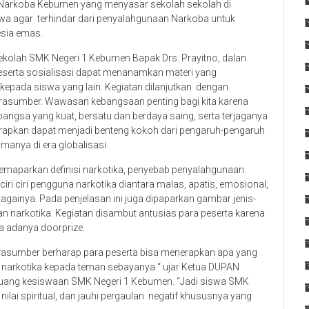
ti Narkoba Kebumen yang menyasar sekolah sekolah di
a agar terhindar dari penyalahgunaan Narkoba untuk
esia emas.
kolah SMK Negeri 1 Kebumen Bapak Drs. Prayitno, dalan
eserta sosialisasi dapat menanamkan materi yang
kepada siswa yang lain. Kegiatan dilanjutkan dengan
asumber. Wawasan kebangsaan penting bagi kita karena
ngsa yang kuat, bersatu dan berdaya saing, serta terjaganya
arapkan dapat menjadi benteng kokoh dari pengaruh-pengaruh
amanya di era globalisasi.
memaparkan definisi narkotika, penyebab penyalahgunaan
iri ciri pengguna narkotika diantara malas, apatis, emosional,
bagainya. Pada penjelasan ini juga dipaparkan gambar jenis-
n narkotika. Kegiatan disambut antusias para peserta karena
a adanya doorprize.
narasumber berharap para peserta bisa menerapkan apa yang
t narkotika kepada teman sebayanya “ ujar Ketua DUPAN
 ruang kesiswaan SMK Negeri 1 Kebumen. “Jadi siswa SMK
lai spiritual, dan jauhi pergaulan negatif khususnya yang