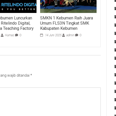
bumen Luncurkan
SMKN 1 Kebumen Raih Juara
itelindo Digital,
Umum FLS3N Tingkat SMK
a Teaching Factory
Kabupaten Kebumen
5
Humas
0
14 Juni 2025
admin
0
ang wajib ditandai
*