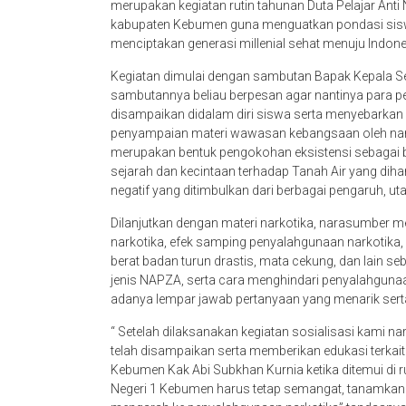
merupakan kegiatan rutin tahunan Duta Pelajar An
kabupaten Kebumen guna menguatkan pondasi sisw
menciptakan generasi millenial sehat menuju Indon
Kegiatan dimulai dengan sambutan Bapak Kepala Se
sambutannya beliau berpesan agar nantinya para p
disampaikan didalam diri siswa serta menyebarkan 
penyampaian materi wawasan kebangsaan oleh nar
merupakan bentuk pengokohan eksistensi sebagai ba
sejarah dan kecintaan terhadap Tanah Air yang dih
negatif yang ditimbulkan dari berbagai pengaruh, ut
Dilanjutkan dengan materi narkotika, narasumber 
narkotika, efek samping penyalahgunaan narkotika, c
berat badan turun drastis, mata cekung, dan lain se
jenis NAPZA, serta cara menghindari penyalahgunaa
adanya lempar jawab pertanyaan yang menarik sert
“ Setelah dilaksanakan kegiatan sosialisasi kami 
telah disampaikan serta memberikan edukasi terkai
Kebumen Kak Abi Subkhan Kurnia ketika ditemui di
Negeri 1 Kebumen harus tetap semangat, tanamkan ni