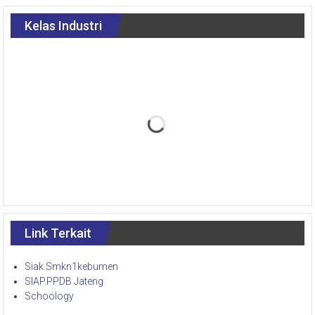
Kelas Industri
Link Terkait
Siak.Smkn1kebumen
SIAP.PPDB Jateng
Schoology