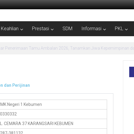
Keahlian
Prestasi
SDM
Informasi
PKL
MPLS Ramah SMK Negeri 1 Kebumen Siapkan Generasi Berdaya dan Berpr
 dan Perijinan
MK Negeri 1 Kebumen
0330332
L. CEMARA 37 KARANGSARI KEBUMEN
287-381132