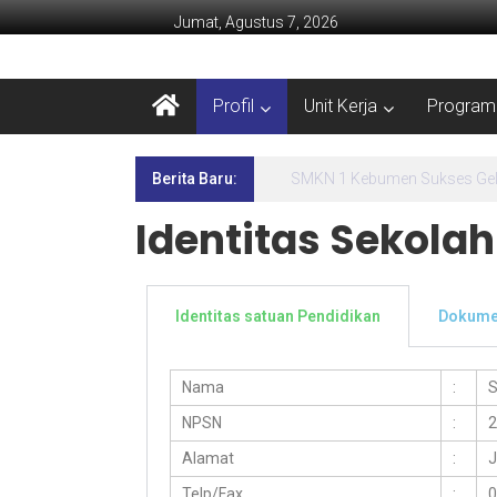
Jumat, Agustus 7, 2026
Profil
Unit Kerja
Program 
Berita Baru:
Lima Hari Penuh Inspirasi! 
Identitas Sekolah
Identitas satuan Pendidikan
Dokumen
Nama
:
S
NPSN
:
2
Alamat
:
J
Telp/Fax
:
0