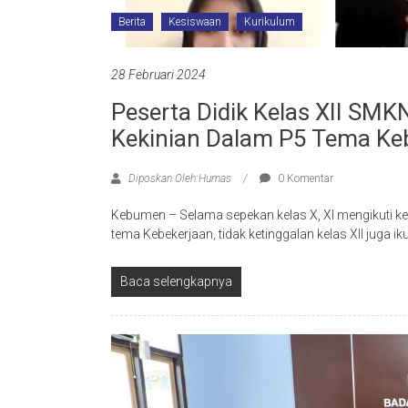
Berita
Kesiswaan
Kurikulum
28 Februari 2024
Peserta Didik Kelas XII SM
Kekinian Dalam P5 Tema Ke
Diposkan Oleh:Humas
0 Komentar
Kebumen – Selama sepekan kelas X, XI mengikuti keg
tema Kebekerjaan, tidak ketinggalan kelas XII juga iku
Baca selengkapnya