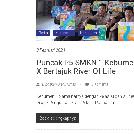
Berita
Kesiswaan
Kurikulum
3 Februari 2024
Puncak P5 SMKN 1 Kebumen
X Bertajuk River Of Life
Diposkan Oleh:Humas
0 Komentar
Kebumen – Sama halnya dengan kelas XI dan XII peser
Projek Penguatan Profil Pelajar Pancasila
Baca selengkapnya