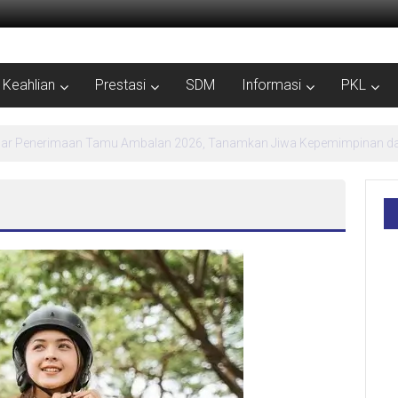
Keahlian
Prestasi
SDM
Informasi
PKL
MPLS Ramah SMK Negeri 1 Kebumen Siapkan Generasi Berdaya dan Berpr