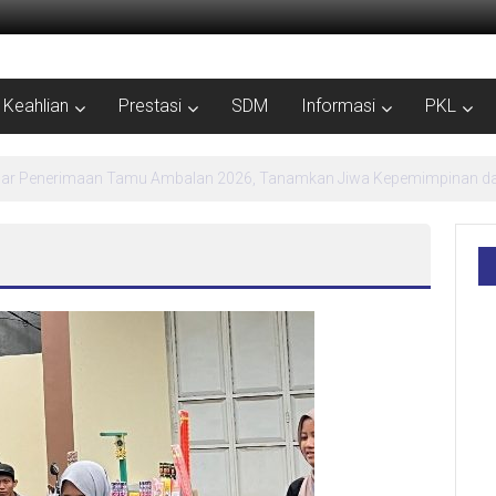
Keahlian
Prestasi
SDM
Informasi
PKL
MPLS Ramah SMK Negeri 1 Kebumen Siapkan Generasi Berdaya dan Berpr