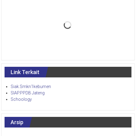
Link Terkait
Siak.Smkn1kebumen
SIAP.PPDB Jateng
Schoology
Arsip