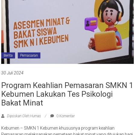
Berita
Pemasaran
30 Juli 2024
Program Keahlian Pemasaran SMKN 1
Kebumen Lakukan Tes Psikologi
Bakat Minat
Diposkan Oleh:Humas
0 Komentar
Kebumen – SMKN 1 Kebumen khususnya program keahlian
Pemasaran melaksanakan pemetaan bakat minat yang ditujukan bagi