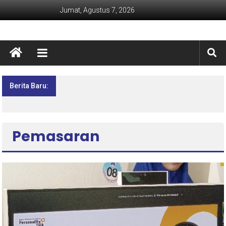
Jumat, Agustus 7, 2026
Berita Baru:
Lima Hari Penuh Inspirasi! MPLS Ramah SMK
Negeri 1 Kebumen Siapkan Generasi Berdaya
dan Berprestasi
Pemasaran