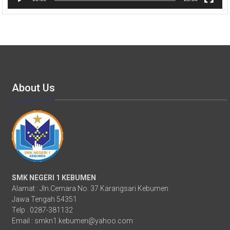
About Us
SMK NEGERI 1 KEBUMEN
Alamat : Jln.Cemara No. 37 Karangsari Kebumen
Jawa Tengah 54351
Telp . 0287-381132
Email :
smkn1.kebumen@yahoo.com