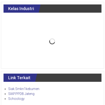
Kelas Industri
Link Terkait
Siak.Smkn1kebumen
SIAP.PPDB Jateng
Schoology