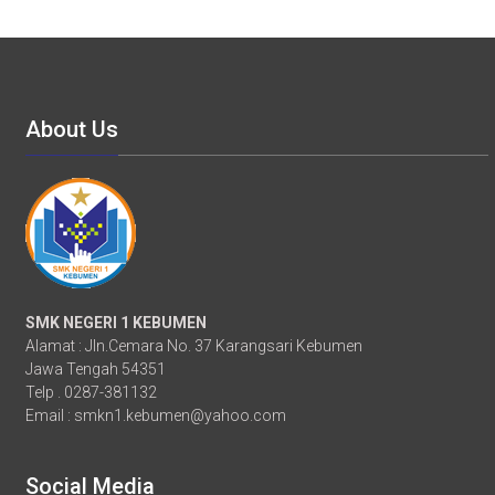
About Us
SMK NEGERI 1 KEBUMEN
Alamat : Jln.Cemara No. 37 Karangsari Kebumen
Jawa Tengah 54351
Telp . 0287-381132
Email :
smkn1.kebumen@yahoo.com
Social Media