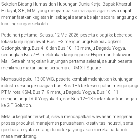
Sekolah Bidang Humas dan Hubungan Dunia Kerja, Bapak Khaerul
Hidayat, S.E., M.M. yang menyampaikan harapan agar siswa dapat
memanfaatkan kegiatan ini sebagai sarana belajar secara langsung di
luar lingkungan sekolah.
Pada hari pertama, Selasa, 12 Mei 2026, peserta dibagi ke beberapa
lokasi kunjungan awal. Bus 1–3 mengunjungi Bakpia Jogkem
Gedongkuning, Bus 4–6 dan Bus 10–13 menuju Dagadu Yogya,
sedangkan Bus 7–9 melakukan kunjungan ke Hypermart Pakuwon
Mall. Setelah rangkaian kunjungan pertama selesai, seluruh peserta
menikmati makan siang bersama di RM XT Square.
Memasuki pukul 13.00 WIB, peserta kembali melanjutkan kunjungan
industri sesuai pembagian bus. Bus 1–6 berkesempatan mengunjungi
PT Mirota KSM, Bus 7–9 menuju Dagadu Yogya, Bus 10–11
mengunjungi TVRI Yogyakarta, dan Bus 12–13 melakukan kunjungan
ke GIT Solution.
Melalui kegiatan tersebut, siswa mendapatkan wawasan mengenai
proses produksi, manajemen perusahaan, kreativitas industri, serta
gambaran nyata tentang dunia kerja yang akan mereka hadapi di
masa mendatang.