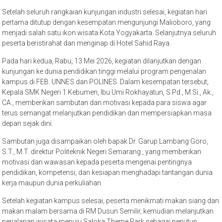
Setelah seluruh rangkaian kunjungan industri selesai, kegiatan hari
pertama ditutup dengan kesempatan mengunjungi Malioboro, yang
menjadi salah satu ikon wisata Kota Yogyakarta. Selanjutnya seluruh
peserta beristirahat dan menginap di Hotel Sahid Raya.
Pada hari kedua, Rabu, 13 Mei 2026, kegiatan dilanjutkan dengan
kunjungan ke dunia pendidikan tinggi melalui program pengenalan
kampus di FEB. UNNES dan POLINES. Dalam kesempatan tersebut,
Kepala SMK Negeri 1 Kebumen, Ibu Umi Rokhayatun, S.Pd., M.Si., Ak.,
CA., memberikan sambutan dan motivasi kepada para siswa agar
terus semangat melanjutkan pendidikan dan mempersiapkan masa
depan sejak dini.
Sambutan juga disampaikan oleh bapak Dr. Garup Lambang Goro,
S.T., M.T. direktur Politeknik Negeri Semarang , yang memberikan
motivasi dan wawasan kepada peserta mengenai pentingnya
pendidikan, kompetensi, dan kesiapan menghadapi tantangan dunia
kerja maupun dunia perkuliahan.
Setelah kegiatan kampus selesai, peserta menikmati makan siang dan
makan malam bersama di RM Dusun Semilir, kemudian melanjutkan
perjalanan wisata menuju Saloka Theme Park sebagai penutup