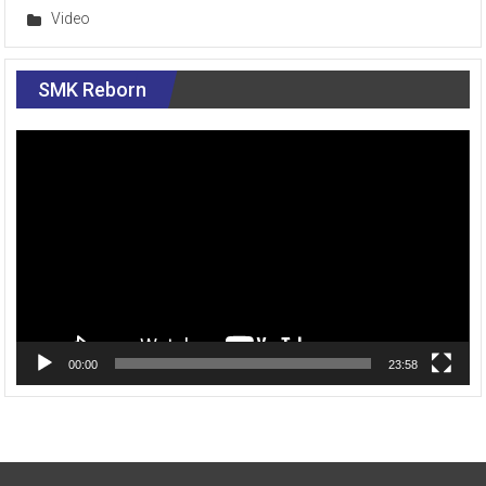
Video
SMK Reborn
Pemutar
Video
00:00
23:58