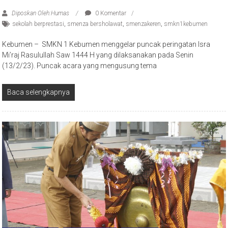
Diposkan Oleh:Humas
0 Komentar
sekolah berprestasi
,
smenza bersholawat
,
smenzakeren
,
smkn1kebumen
Kebumen – SMKN 1 Kebumen menggelar puncak peringatan Isra
Mi’raj Rasulullah Saw 1444 H yang dilaksanakan pada Senin
(13/2/23). Puncak acara yang mengusung tema
Baca selengkapnya