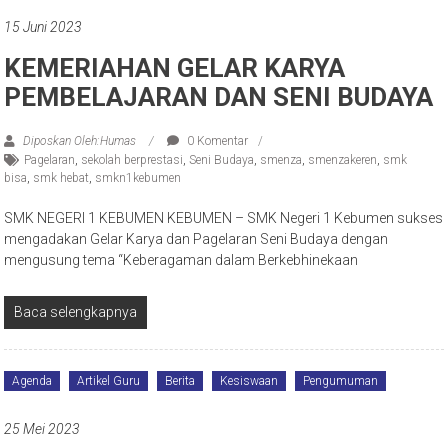
15 Juni 2023
KEMERIAHAN GELAR KARYA
PEMBELAJARAN DAN SENI BUDAYA
Diposkan Oleh:Humas
0 Komentar
Pagelaran
,
sekolah berprestasi
,
Seni Budaya
,
smenza
,
smenzakeren
,
smk
bisa
,
smk hebat
,
smkn1kebumen
SMK NEGERI 1 KEBUMEN KEBUMEN – SMK Negeri 1 Kebumen sukses
mengadakan Gelar Karya dan Pagelaran Seni Budaya dengan
mengusung tema “Keberagaman dalam Berkebhinekaan
Baca selengkapnya
Agenda
Artikel Guru
Berita
Kesiswaan
Pengumuman
25 Mei 2023