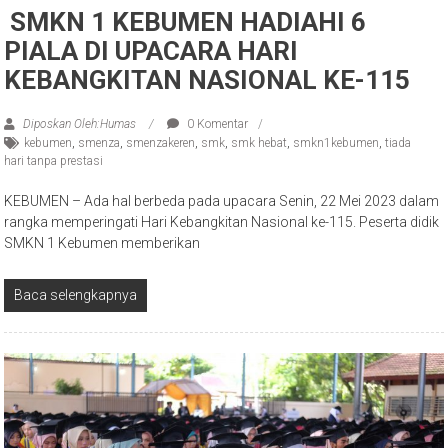
SMKN 1 KEBUMEN HADIAHI 6
PIALA DI UPACARA HARI
KEBANGKITAN NASIONAL KE-115
Diposkan Oleh:Humas
0 Komentar
kebumen
,
smenza
,
smenzakeren
,
smk
,
smk hebat
,
smkn1kebumen
,
tiada
hari tanpa prestasi
KEBUMEN – Ada hal berbeda pada upacara Senin, 22 Mei 2023 dalam
rangka memperingati Hari Kebangkitan Nasional ke-115. Peserta didik
SMKN 1 Kebumen memberikan
Baca selengkapnya