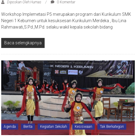
Diposkan Oleh:Humas
0 Komentar
Workshop Implemetasi P5 merupakan program dari Kurikulum SMK
Negeri 1 Kebumen untuk kesuksesan Kurikulum Merdeka , Ibu Lina
Rahmawati,S.Pd.,M.Pd. selaku wakil kepala sekolah bidang
Baca selengkapnya
Agenda
Berita
Kegiatan Sekolah
Kesiswaan
Tak Berkategori