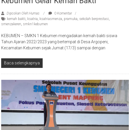
Kebumen Gelar Kemah Bakti
Diposkan Oleh:Humas
0 Komentar
kemah bakti
,
ksatria
,
ksatriasmenza
,
pramuka
,
sekolah berprestasi
,
smenzakeren
,
smkn1kebumen
KEBUMEN – SMKN 1 Kebumen mengadakan kemah bakti siswa
Tahun Ajaran 2022/2023 yang bertempat di Desa Argopeni,
Kecamatan Kebumen sejak Jumat (17/3) sampai dengan
Baca selengkapnya