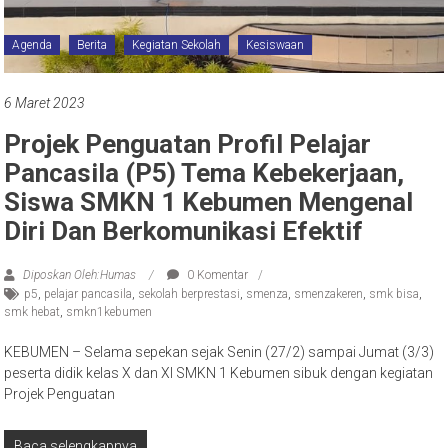
Agenda
Berita
Kegiatan Sekolah
Kesiswaan
6 Maret 2023
Projek Penguatan Profil Pelajar
Pancasila (P5) Tema Kebekerjaan,
Siswa SMKN 1 Kebumen Mengenal
Diri Dan Berkomunikasi Efektif
Diposkan Oleh:Humas
0 Komentar
p5
,
pelajar pancasila
,
sekolah berprestasi
,
smenza
,
smenzakeren
,
smk bisa
,
smk hebat
,
smkn1kebumen
KEBUMEN – Selama sepekan sejak Senin (27/2) sampai Jumat (3/3)
peserta didik kelas X dan XI SMKN 1 Kebumen sibuk dengan kegiatan
Projek Penguatan
Baca selengkapnya