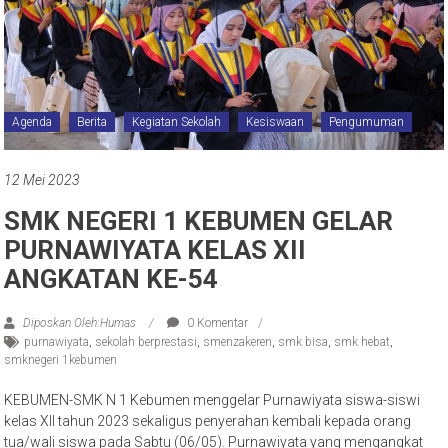
Agenda
Berita
Kegiatan Sekolah
Kesiswaan
Pengumuman
12 Mei 2023
SMK NEGERI 1 KEBUMEN GELAR
PURNAWIYATA KELAS XII
ANGKATAN KE-54
Diposkan Oleh:Humas
0 Komentar
purnawiyata
,
sekolah berprestasi
,
smenzakeren
,
smk bisa
,
smk hebat
,
smknegeri 1kebumen
KEBUMEN-SMK N 1 Kebumen menggelar Purnawiyata siswa-siswi
kelas XII tahun 2023 sekaligus penyerahan kembali kepada orang
tua/wali siswa pada Sabtu (06/05). Purnawiyata yang mengangkat