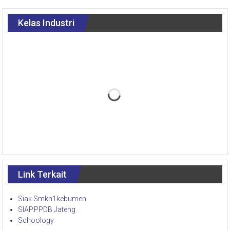
Kelas Industri
Link Terkait
Siak.Smkn1kebumen
SIAP.PPDB Jateng
Schoology