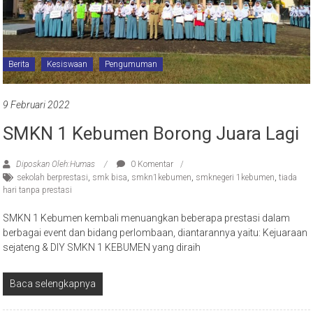
Berita
Kesiswaan
Pengumuman
9 Februari 2022
SMKN 1 Kebumen Borong Juara Lagi
Diposkan Oleh:Humas
0 Komentar
sekolah berprestasi
,
smk bisa
,
smkn1kebumen
,
smknegeri 1kebumen
,
tiada
hari tanpa prestasi
SMKN 1 Kebumen kembali menuangkan beberapa prestasi dalam
berbagai event dan bidang perlombaan, diantarannya yaitu: Kejuaraan
sejateng & DIY SMKN 1 KEBUMEN yang diraih
Baca selengkapnya