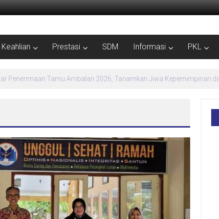
Keahlian
Prestasi
SDM
Informasi
PKL
MPLS Ramah SMK Negeri 1 Kebumen Siapkan Generasi Berdaya dan Berpr