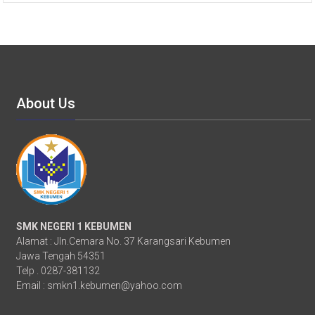
About Us
SMK NEGERI 1 KEBUMEN
Alamat : Jln.Cemara No. 37 Karangsari Kebumen
Jawa Tengah 54351
Telp . 0287-381132
Email :
smkn1.kebumen@yahoo.com