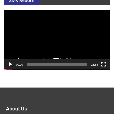
SMK Reborn
Pemutar
Video
00:00
23:58
About Us