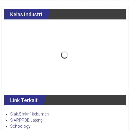
Kelas Industri
Link Terkait
Siak.Smkn1kebumen
SIAP.PPDB Jateng
Schoology