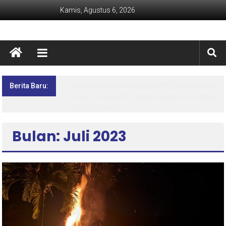
Kamis, Agustus 6, 2026
Berita Baru:
Lima Hari Penuh Inspirasi! MPLS Ramah SMK
Negeri 1 Kebumen Siapkan Generasi Berdaya
dan Berprestasi
Bulan: Juli 2023