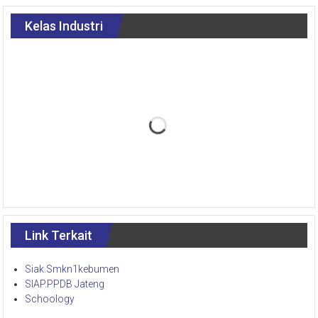
Kelas Industri
Link Terkait
Siak.Smkn1kebumen
SIAP.PPDB Jateng
Schoology